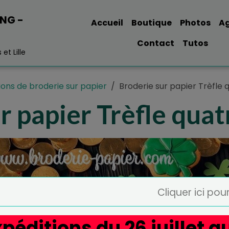
ING -
Accueil
Boutique
Photos
A
Contact
Tutos
et Lille
ions de broderie sur papier
Broderie sur papier Trèfle q
r papier Trèfle quatr
Cliquer ici pour
péditions du 26 juillet a