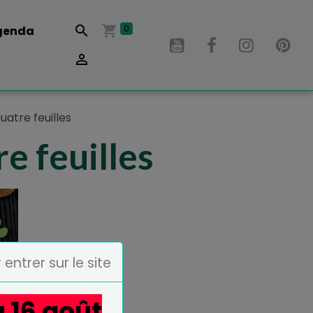
0
genda
uatre feuilles
e feuilles
 entrer sur le site
u 16 août