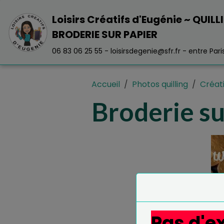
Loisirs Créatifs d'Eugénie ~ QUILL
BRODERIE SUR PAPIER
06 83 06 25 55 - loisirsdegenie@sfr.fr - entre Paris 
Accueil
Photos quilling
Créat
Broderie su
Pas d'ex