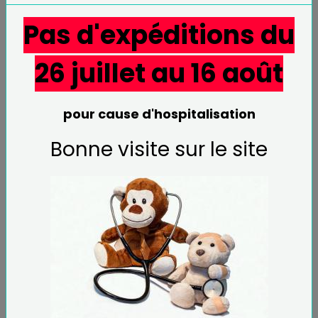
En stock : 10
Pas d'expéditions du
Disponibilité :
En stock, MISE EN EXPEDITION 1 à 15 JOURS
26 juillet au 16 août
2,50€ TTC
pour cause d'hospitalisation
Ajouter au panier
Bonne visite sur le site
Partager
Facebook
X
Email
Questions / Réponses
Aucune question. Soyez le premier à poser une
question.