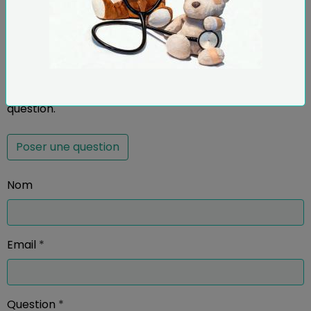
Partager
Facebook
X
Email
Questions / Réponses
Aucune question. Soyez le premier à poser une
question.
Poser une question
Nom
Email
Question