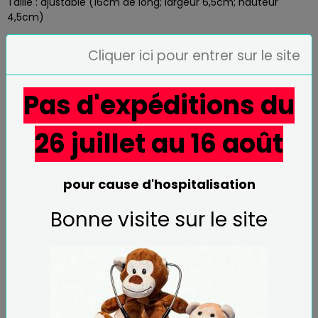
Taille : ajustable (16cm de long; largeur 6,5cm; hauteur
4,5cm)
Taille du plateau : 2cm de diamètre
Cliquer ici pour entrer sur le site
Vendu à l'unité
Pas d'expéditions du
Couleur : bronze
26 juillet au 16 août
En stock : 36
Disponibilité :
En stock, MISE EN EXPEDITION 1 à 15 JOURS
pour cause d'hospitalisation
5,00€ TTC
Bonne visite sur le site
Ajouter au panier