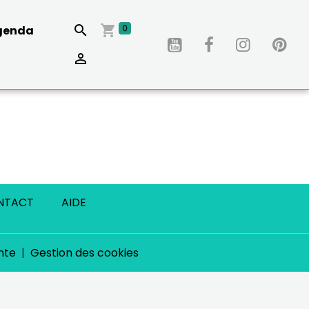
0
genda
NTACT
AIDE
nte
Gestion des cookies