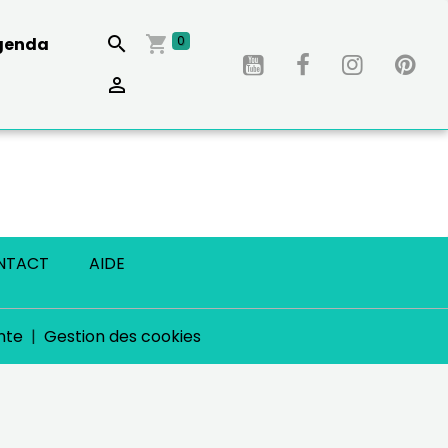
0
genda
NTACT
AIDE
nte
Gestion des cookies