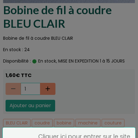
Bobine de fil à coudre
BLEU CLAIR
Bobine de fil à coudre BLEU CLAIR
En stock : 24
Disponibilité :
En stock, MISE EN EXPEDITION 1 à 15 JOURS
1,60€ TTC
Ajouter au panier
BLEU CLAIR
coudre
bobine
machine
couture
bleu
fil
broderie
Cliquer ici pour entrer sur le site