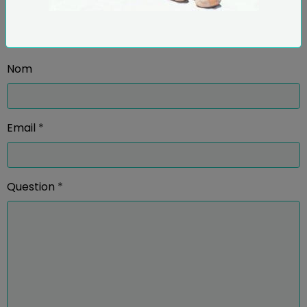
Poser une question
Nom
Email
Question