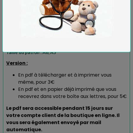
La notice fait : 1 feuilles A4 recto/verso
Taille du patron : A6, A5
Version :
En pdf à télécharger et à imprimer vous
même, pour 3€
En pdf et en papier déjà imprimé que vous
recevrez dans votre boîte aux lettres, pour 5€
Le pdf sera accessible pendant 15 jours sur
votre compte client de la boutique en ligne. Il
vous sera également envoyé par mail
automatique.