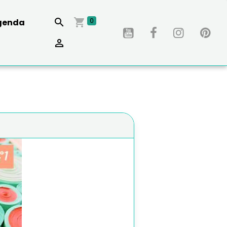
0
genda