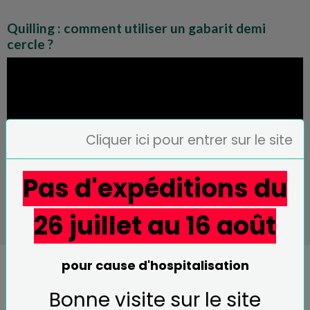
Quilling : comment utiliser un gabarit demi
cercle ?
Cliquer ici pour entrer sur le site
Pas d'expéditions du
26 juillet au 16 août
pour cause d'hospitalisation
Comment utiliser le gabarit
Bonne visite sur le site