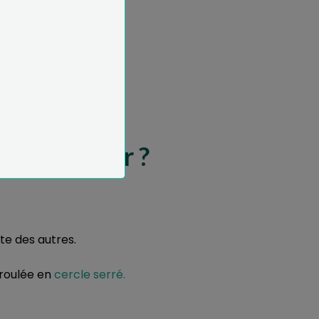
.
t-on ajouter ?
ite des autres.
 roulée en
cercle serré.