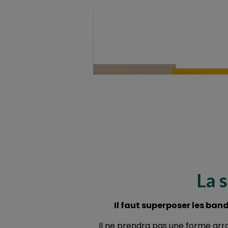
La 
Il faut superposer les ban
Il ne prendra pas une forme arro