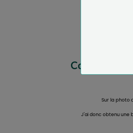
Combien de ba
Sur la photo c
J'ai donc obtenu une 