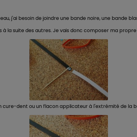
oiseau, j'ai besoin de joindre une bande noire, une bande b
s à la suite des autres. Je vais donc composer ma propre
n cure-dent ou un flacon applicateur à l'extrémité de la ba