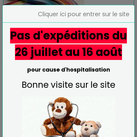
Cliquer ici pour entrer sur le site
Pas d'expéditions du
26 juillet au 16 août
Bandes de papier quilling, largeur au
choix ~ Made in France ~ découpées
par nos soins
pour cause d'hospitalisation
Bonne visite sur le site
Feuilles A4 pour quilling et broderie
papier